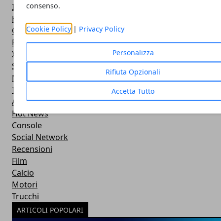
consenso.
Internet
Hardware
Cookie Policy
|
Privacy Policy
Offerte
Playstation
Personalizza
Xbox
Smartphone
Rifiuta Opzionali
Nintendo
Tablet
Accetta Tutto
Applicazioni
Hot News
Console
Social Network
Recensioni
Film
Calcio
Motori
Trucchi
ARTICOLI POPOLARI