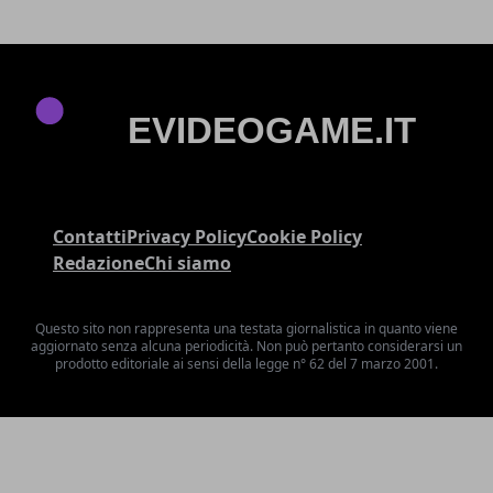
Contatti
Privacy Policy
Cookie Policy
Redazione
Chi siamo
Questo sito non rappresenta una testata giornalistica in quanto viene
aggiornato senza alcuna periodicità. Non può pertanto considerarsi un
prodotto editoriale ai sensi della legge n° 62 del 7 marzo 2001.