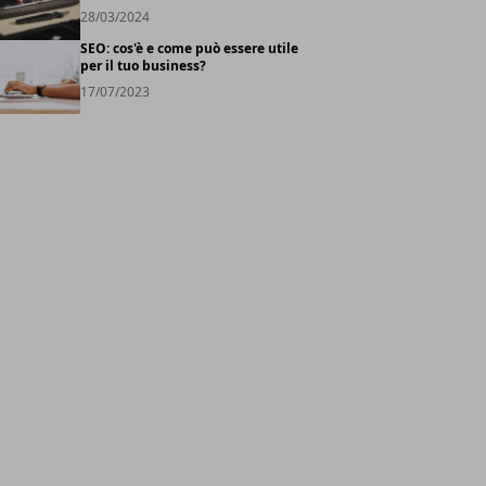
28/03/2024
SEO: cos'è e come può essere utile
per il tuo business?
17/07/2023