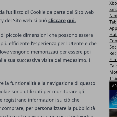
Xbo
Sma
a l’utilizzo di Cookie da parte del Sito web
Nin
cy del Sito web si può
cliccare
qui.
Tab
App
Hot
to di piccole dimensioni che possono essere
Con
 più efficiente l’esperienza per l’Utente e che
Soc
 dove vengono memorizzati per essere poi
Rec
Fil
alla sua successiva visita del medesimo. I
Cal
Mot
Tru
re la funzionalità e la navigazione di questo
AR
Cookie sono utilizzati per monitorare gli
e registrano informazioni su ciò che
 comprare, per personalizzare la pubblicità
re la mail o naviga su un social network e