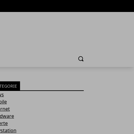
Cerca
TEGORIE
ws
ile
ernet
dware
erte
ystation