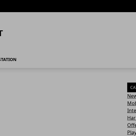
STATION
CA
Ne
Mob
Int
Har
Off
Pla