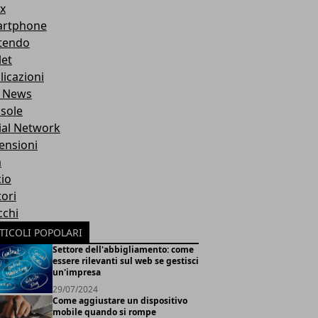
x
rtphone
tendo
let
licazioni
 News
sole
ial Network
ensioni
m
cio
ori
cchi
TICOLI POPOLARI
Settore dell'abbigliamento: come
essere rilevanti sul web se gestisci
un'impresa
29/07/2024
Come aggiustare un dispositivo
mobile quando si rompe