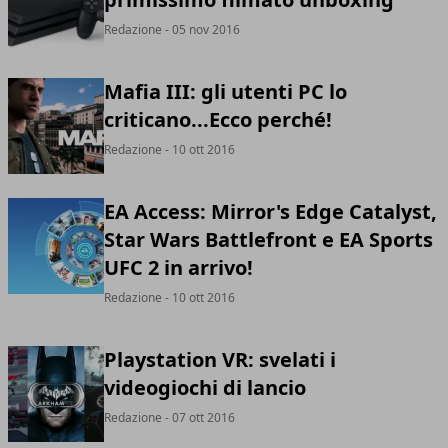
Redazione
- 05 nov 2016
Mafia III: gli utenti PC lo
criticano...Ecco perché!
Redazione
- 10 ott 2016
EA Access: Mirror's Edge Catalyst,
Star Wars Battlefront e EA Sports
UFC 2 in arrivo!
Redazione
- 10 ott 2016
Playstation VR: svelati i
videogiochi di lancio
Redazione
- 07 ott 2016