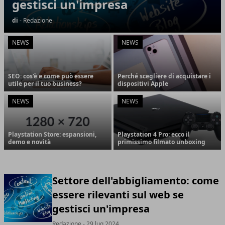
gestisci un'impresa
di
- Redazione
NEWS
NEWS
SEO: cos'è e come può essere
Perché scegliere di acquistare i
utile per il tuo business?
dispositivi Apple
NEWS
NEWS
Playstation Store: espansioni,
Playstation 4 Pro: ecco il
demo e novità
primissimo filmato unboxing
Settore dell'abbigliamento: come
essere rilevanti sul web se
gestisci un'impresa
Redazione
- 29 lug 2024