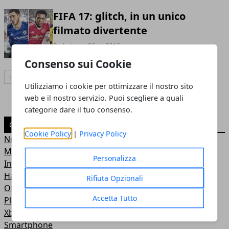
FIFA 17: glitch, in un unico
filmato divertente
Redazione
- 06 ott 2016
Consenso sui Cookie
Articolo Successivo
Utilizziamo i cookie per ottimizzare il nostro sito
web e il nostro servizio. Puoi scegliere a quali
categorie dare il tuo consenso.
CATEGORIE
Cookie Policy
|
Privacy Policy
News
Mobile
Personalizza
Internet
Hardware
Rifiuta Opzionali
Offerte
Accetta Tutto
Playstation
Xbox
Smartphone