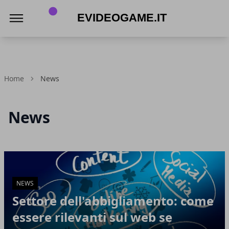
eVideogame.it
Home
News
News
Articoli in Evidenza
NEWS
Settore dell'abbigliamento: come
essere rilevanti sul web se