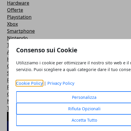
Hardware
Offerte
Playstation
Xbox
Smartphone
Nintendo
Tablet
Consenso sui Cookie
Applicazioni
Hot News
Utilizziamo i cookie per ottimizzare il nostro sito web e il
Console
servizio. Puoi scegliere a quali categorie dare il tuo cons
Social Network
Recensioni
Cookie Policy
|
Privacy Policy
Film
Calcio
Personalizza
Motori
Trucchi
Rifiuta Opzionali
ARTICOLI POPOLARI
Accetta Tutto