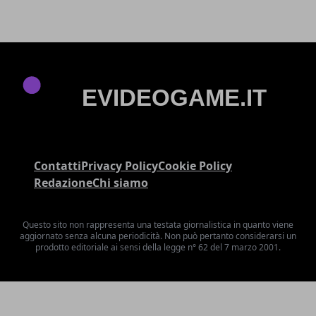
Contatti
Privacy Policy
Cookie Policy
Redazione
Chi siamo
Questo sito non rappresenta una testata giornalistica in quanto viene
aggiornato senza alcuna periodicità. Non può pertanto considerarsi un
prodotto editoriale ai sensi della legge n° 62 del 7 marzo 2001.