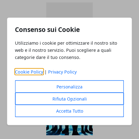
Consenso sui Cookie
Utilizziamo i cookie per ottimizzare il nostro sito
web e il nostro servizio. Puoi scegliere a quali
Battleborn aggiornamento con tante
categorie dare il tuo consenso.
novità
Cookie Policy
|
Privacy Policy
26/01/2017
Personalizza
Rifiuta Opzionali
Accetta Tutto