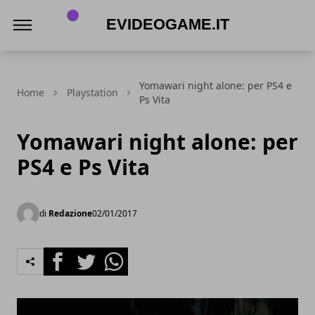
eVideogame.it
Yomawari night alone: per PS4 e
Home
Playstation
Ps Vita
Yomawari night alone: per
PS4 e Ps Vita
di
Redazione
02/01/2017
Facebook
Twitter
Whatsapp