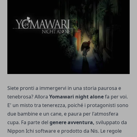
Siete pronti a immergervi in una storia paurosa e
tenebrosa? Allora
Yomawari night alone
fa per voi.
E' un misto tra tenerezza, poiché i protagonisti sono
due bambine e un cane, e paura per l'atmosfera
cupa. Fa parte del
genere avventura,
sviluppato da
Nippon Ichi software e prodotto da Nis. Le regole