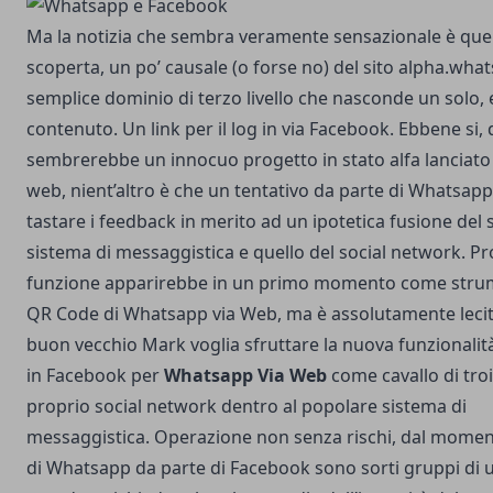
Ma la notizia che sembra veramente sensazionale è quel
scoperta, un po’ causale (o forse no) del sito alpha.wh
semplice dominio di terzo livello che nasconde un solo,
contenuto. Un link per il log in via Facebook. Ebbene si, 
sembrerebbe un innocuo progetto in stato alfa lanciato 
web, nient’altro è che un tentativo da parte di Whatsap
tastare i feedback in merito ad un ipotetica fusione del 
sistema di messaggistica e quello del social network.
Pr
funzione apparirebbe in un primo momento come strume
QR Code di Whatsapp via Web, ma è assolutamente lecito
buon vecchio Mark voglia sfruttare la nuova funzionalità
in Facebook per
Whatsapp Via Web
come cavallo di troi
proprio social network dentro al popolare sistema di
messaggistica. Operazione non senza rischi, dal moment
di Whatsapp da parte di Facebook sono sorti gruppi di ute