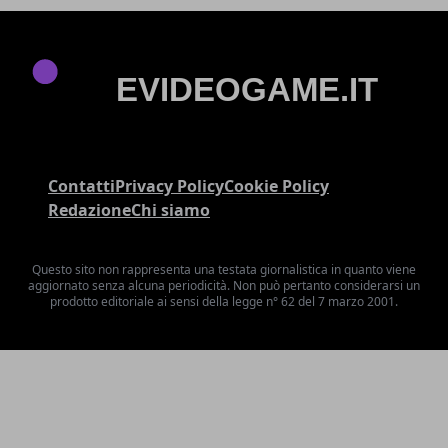
Contatti
Privacy Policy
Cookie Policy
Redazione
Chi siamo
Questo sito non rappresenta una testata giornalistica in quanto viene
aggiornato senza alcuna periodicità. Non può pertanto considerarsi un
prodotto editoriale ai sensi della legge n° 62 del 7 marzo 2001.