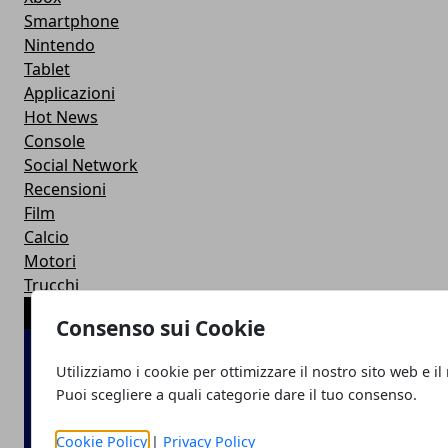
Smartphone
Nintendo
Tablet
Applicazioni
Hot News
Console
Social Network
Recensioni
Film
Calcio
Motori
Trucchi
ARTICOLI POPOLARI
Consenso sui Cookie
Utilizziamo i cookie per ottimizzare il nostro sito web e il
Puoi scegliere a quali categorie dare il tuo consenso.
Cookie Policy
|
Privacy Policy