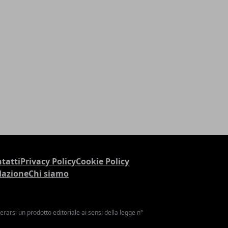
tatti
Privacy Policy
Cookie Policy
dazione
Chi siamo
arsi un prodotto editoriale ai sensi della legge n°