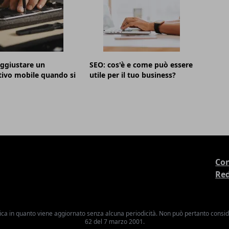
ggiustare un
SEO: cos'è e come può essere
tivo mobile quando si
utile per il tuo business?
Con
Re
ica in quanto viene aggiornato senza alcuna periodicità. Non può pertanto consider
62 del 7 marzo 2001.