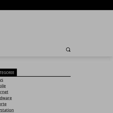
Cerca
TEGORIE
ws
ile
ernet
dware
erte
ystation