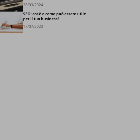
28/03/2024
SEO: cos'è e come può essere utile
per il tuo business?
17/07/2023