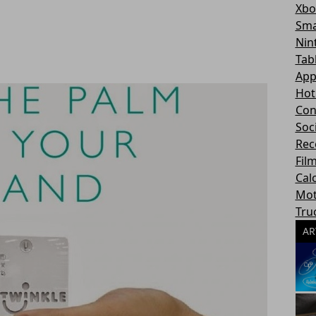
Xbo
Sma
Nin
Tab
App
Hot
Con
Soc
Rec
Fil
Cal
Mot
Tru
AR