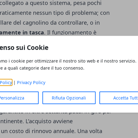
o collegato a questo sistema, pesa pochi
raticamente nessun tipo di problema; con
llare del cagnolino da controllare, o in
mente in tasca
. Il funzionamento è
pace di segnalare la persona ed avvisare se
enso sui Cookie
io precedentemente stabilito.
Il sistema
amo i cookie per ottimizzare il nostro sito web e il nostro servizio.
 secondi
e naturalmente non è finalizzato a
re a quali categorie dare il tuo consenso.
alizzazione è infatti pensata ai tanti
Un tasto di SOS, inoltre, invia un segnale
Policy
|
Privacy Policy
 smartphone. La precisione della posizione
Personalizza
Rifiuta Opzionali
Accetta Tut
 un margine di errore di pochi metri
arantito in oltre settanta paesi in giro per
ntinente. L'acquisto avviene
un costo di rinnovo annuale. Una volta