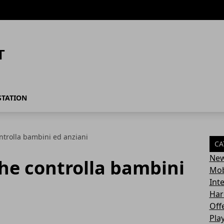
STATION
ontrolla bambini ed anziani
CA
Ne
che controlla bambini
Mob
Int
Har
Off
Pla