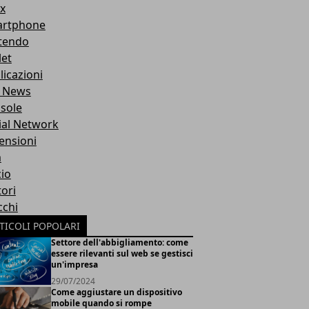
x
rtphone
tendo
let
licazioni
 News
sole
ial Network
ensioni
m
cio
ori
cchi
TICOLI POPOLARI
Settore dell'abbigliamento: come
essere rilevanti sul web se gestisci
un'impresa
29/07/2024
Come aggiustare un dispositivo
mobile quando si rompe