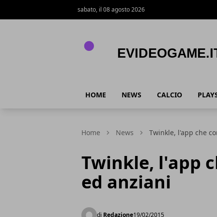
sabato, il 08 agosto 2026
eVideogame.it
HOME
NEWS
CALCIO
PLAY
Home
News
Twinkle, l'app che c
Twinkle, l'app 
ed anziani
di
Redazione
19/02/2015