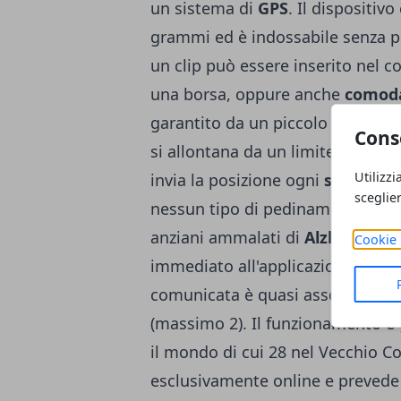
un sistema di
GPS
. Il dispositiv
grammi ed è indossabile senza p
un clip può essere inserito nel co
una borsa, oppure anche
comoda
garantito da un piccolo radar ca
Cons
si allontana da un limite di spaz
Utilizzi
invia la posizione ogni
sessanta
sceglie
nessun tipo di pedinamento. La re
anziani ammalati di
Alzhaimer
. 
Cookie 
immediato all'applicazione sullo
comunicata è quasi assoluta, con
(massimo 2). Il funzionamento è g
il mondo di cui 28 nel Vecchio Co
esclusivamente online e prevede 