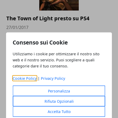
The Town of Light presto su PS4
27/01/2017
Consenso sui Cookie
Utilizziamo i cookie per ottimizzare il nostro sito
web e il nostro servizio. Puoi scegliere a quali
categorie dare il tuo consenso.
Cookie Policy
|
Privacy Policy
Battleborn aggiornamento con tante
novità
Personalizza
26/01/2017
Rifiuta Opzionali
Accetta Tutto