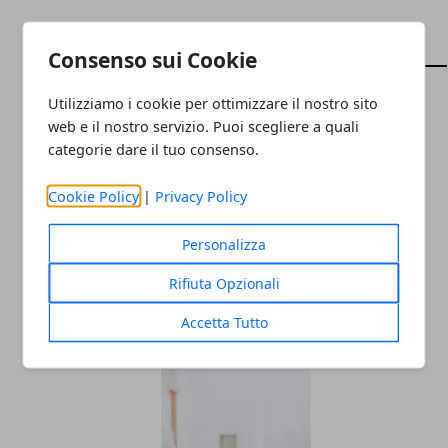
ARTICOLI CORRELATI
Consenso sui Cookie
Utilizziamo i cookie per ottimizzare il nostro sito
web e il nostro servizio. Puoi scegliere a quali
categorie dare il tuo consenso.
Cookie Policy
|
Privacy Policy
Personalizza
Settore dell'abbigliamento: come essere
Rifiuta Opzionali
rilevanti sul web se gestisci un'impresa
Accetta Tutto
29/07/2024