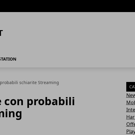
STATION
probabili schiarite Streaming
CA
Ne
 con probabili
Mob
ming
Int
Har
Off
Pla