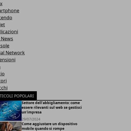
x
rtphone
tendo
let
licazioni
 News
sole
ial Network
ensioni
m
cio
ori
cchi
TICOLI POPOLARI
Settore dell'abbigliamento: come
essere rilevanti sul web se gestisci
un'impresa
29/07/2024
Come aggiustare un dispositivo
mobile quando si rompe