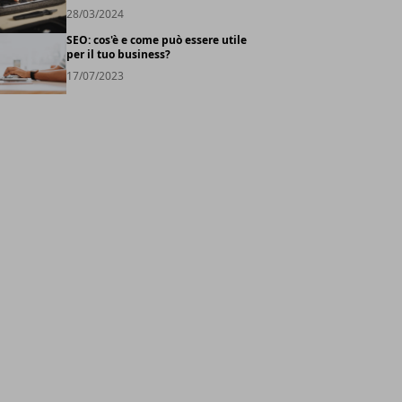
28/03/2024
SEO: cos'è e come può essere utile
per il tuo business?
17/07/2023