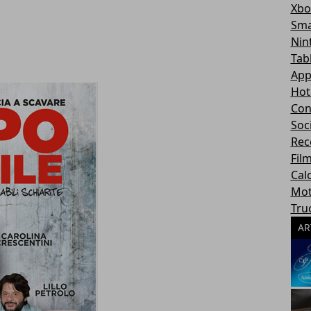
Xbo
Sma
Nin
Tab
App
Hot
Con
Soc
Rec
Fil
Cal
Mot
Tru
AR