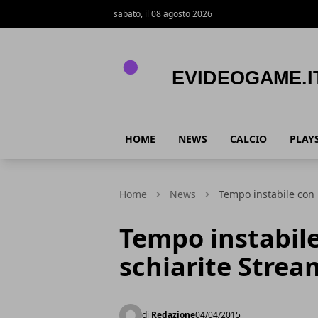
sabato, il 08 agosto 2026
eVideogame.it
HOME
NEWS
CALCIO
PLAY
Home
News
Tempo instabile con 
Tempo instabile
schiarite Strea
di
Redazione
04/04/2015