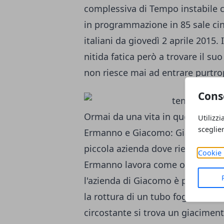
complessiva di Tempo instabile co
in programmazione in 85 sale cin
italiani da giovedì 2 aprile 2015. 
nitida fatica però a trovare il s
non riesce mai ad entrare purtro
Cons
Ormai da una vita in questo film
Utilizzi
sceglie
Ermanno e Giacomo: Giacomo è mo
piccola azienda dove riesce a ge
Cookie 
Ermanno lavora come operaio ed 
l'azienda di Giacomo è piena di de
la rottura di un tubo fognario dar
circostante si trova un giacime