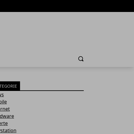
Cerca
TEGORIE
ws
ile
ernet
dware
erte
ystation