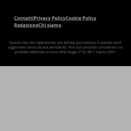
Contatti
Privacy Policy
Cookie Policy
Redazione
Chi siamo
Questo sito non rappresenta una testata giornalistica in quanto viene
aggiornato senza alcuna periodicità. Non può pertanto considerarsi un
prodotto editoriale ai sensi della legge n° 62 del 7 marzo 2001.