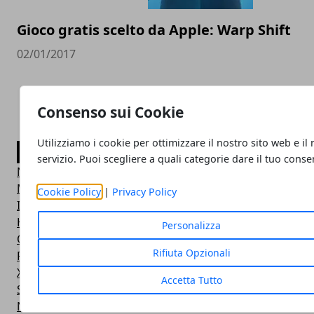
Gioco gratis scelto da Apple: Warp Shift
02/01/2017
Consenso sui Cookie
Utilizziamo i cookie per ottimizzare il nostro sito web e il
CATEGORIE
servizio. Puoi scegliere a quali categorie dare il tuo cons
News
Mobile
Cookie Policy
|
Privacy Policy
Internet
Hardware
Personalizza
Offerte
Rifiuta Opzionali
Playstation
Xbox
Accetta Tutto
Smartphone
Nintendo