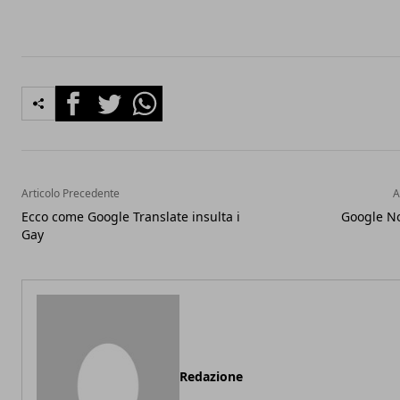
Facebook
Twitter
Whatsapp
Articolo Precedente
A
Ecco come Google Translate insulta i
Google N
Gay
Redazione