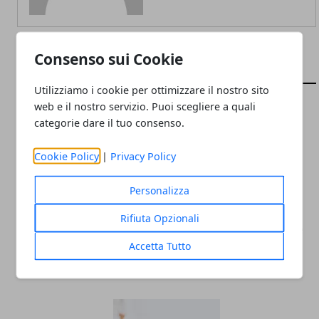
Consenso sui Cookie
ARTICOLI CORRELATI
Utilizziamo i cookie per ottimizzare il nostro sito
web e il nostro servizio. Puoi scegliere a quali
categorie dare il tuo consenso.
Cookie Policy
|
Privacy Policy
Personalizza
Rifiuta Opzionali
Settore dell'abbigliamento: come essere
Accetta Tutto
rilevanti sul web se gestisci un'impresa
29/07/2024