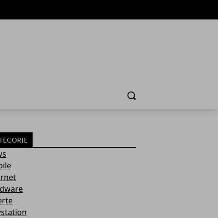
Cerca
TEGORIE
ws
ile
ernet
dware
erte
ystation