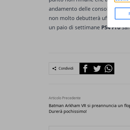
andamento delle console targat
non molto debutterà ufficialment
un paio di settimane
PS4 Pro
sar
Facebook
Twitter
Whatsapp
Condividi
Articolo Precedente
Batman Arkham VR si preannuncia un flo
Durerà pochissimo!