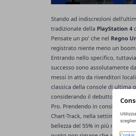
Stando ad indiscrezioni dell'ulti
tradizionale della
PlayStation 4
d
Pensate un po' che nel
Regno Un
registrato niente meno un boom i
Entrando nello specifico, tuttavia
successo sono assolutamente da a
messi in atto da rivenditori local
classica della console di ultima
considerando il debutto ufficial
Cons
Pro. Prendendo in considerazione
Utilizzi
Chart-Track, nella settimana ter
sceglie
bellezza del 55% in più rispetto a
punto non rimane che aspettare l
Cookie 