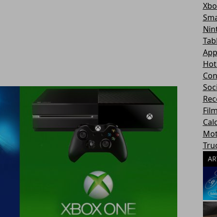
Xbo
Sma
Nin
Tab
App
Hot
Con
Soc
Rec
Fil
Cal
Mot
Tru
AR