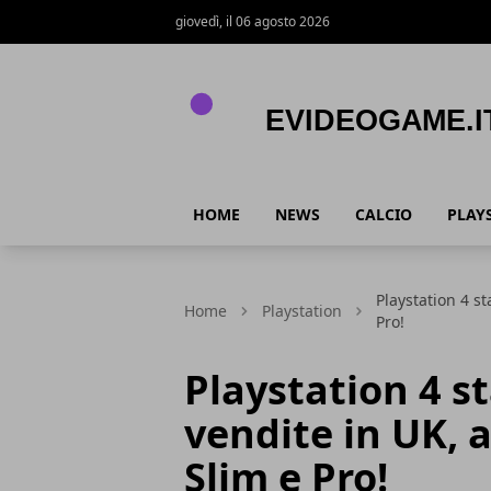
giovedì, il 06 agosto 2026
eVideogame.it
HOME
NEWS
CALCIO
PLAY
Playstation 4 s
Home
Playstation
Pro!
Playstation 4 s
vendite in UK, 
Slim e Pro!