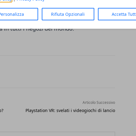
e
Sony
, sopratutto considerando che tra
Personalizza
Rifiuta Opzionali
Accetta Tut
e l'attesissimo visore
PlayStation VR
e tra
à in tutti i negozi del mondo.
Articolo Successivo
p?
Playstation VR: svelati i videogiochi di lancio