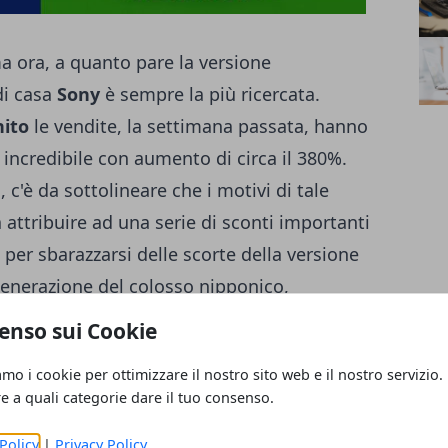
ma ora, a quanto pare la versione
i casa
Sony
è sempre la più ricercata.
ito
le vendite, la settimana passata, hanno
ncredibile con aumento di circa il 380%.
, c'è da sottolineare che i motivi di tale
ttribuire ad una serie di sconti importanti
i per sbarazzarsi delle scorte della versione
 generazione del colosso nipponico,
e sul mercato della nuova PS4 Slim e PS4
enso sui Cookie
 i dati divulgati in rete da MCV e GFK
amo i cookie per ottimizzare il nostro sito web e il nostro servizio.
minata il primo ottobre,
PS4
ha venduto la
re a quali categorie dare il tuo consenso.
lla rivale di sempre
Xbox One
. A questo
e settimane prossime per capire il reale
Policy
|
Privacy Policy