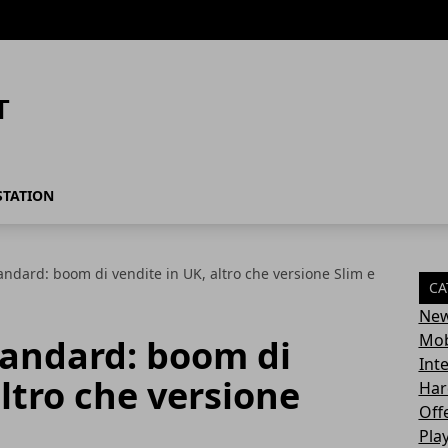
STATION
tandard: boom di vendite in UK, altro che versione Slim e
CA
Ne
Mob
tandard: boom di
Int
altro che versione
Har
Off
Pla