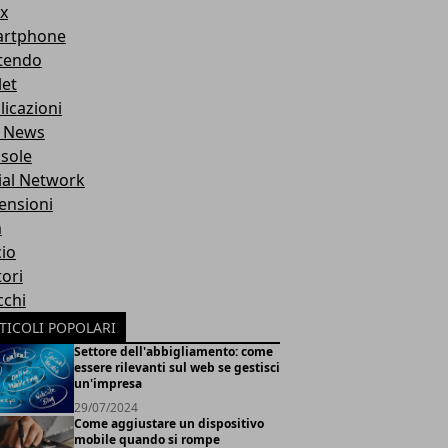
x
rtphone
tendo
let
licazioni
 News
sole
ial Network
ensioni
m
cio
ori
cchi
TICOLI POPOLARI
Settore dell'abbigliamento: come
essere rilevanti sul web se gestisci
un'impresa
29/07/2024
Come aggiustare un dispositivo
mobile quando si rompe