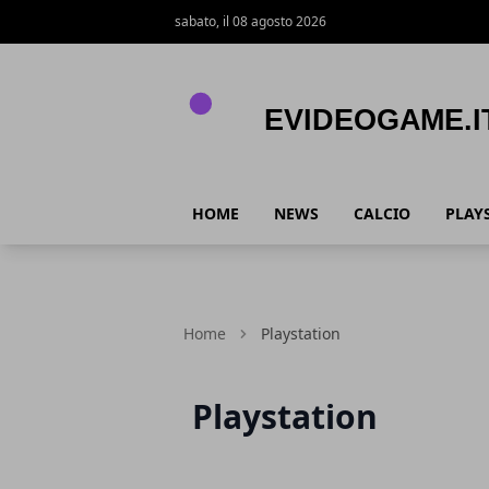
sabato, il 08 agosto 2026
eVideogame.it
HOME
NEWS
CALCIO
PLAY
Home
Playstation
Playstation