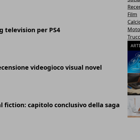
Rece
Film
Calci
g television per PS4
Moto
Trucc
ART
ecensione videogioco visual novel
l fiction: capitolo conclusivo della saga