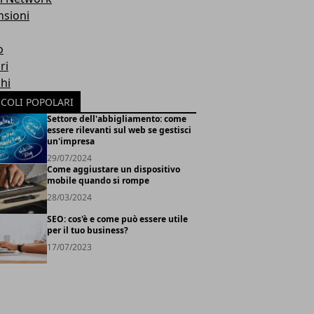
nsioni
o
ri
hi
ICOLI POPOLARI
Settore dell'abbigliamento: come
essere rilevanti sul web se gestisci
un'impresa
29/07/2024
Come aggiustare un dispositivo
mobile quando si rompe
28/03/2024
SEO: cos'è e come può essere utile
per il tuo business?
17/07/2023