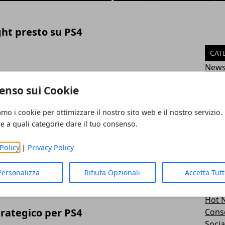
ght presto su PS4
CAT
New
Mobi
enso sui Cookie
iornamento con tante novità
Inter
Hard
amo i cookie per ottimizzare il nostro sito web e il nostro servizio.
Offer
re a quali categorie dare il tuo consenso.
Plays
Xbox
Policy
|
Privacy Policy
known Plus recensione gioco per PS
Smar
Nint
Personalizza
Rifiuta Opzionali
Accetta Tut
Table
Appli
Hot 
trategico per PS4
Cons
Soci