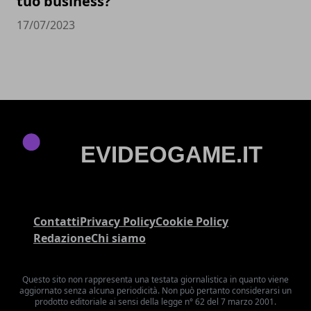
tuo business?
17/07/2023
Contatti
Privacy Policy
Cookie Policy
Redazione
Chi siamo
Questo sito non rappresenta una testata giornalistica in quanto viene
aggiornato senza alcuna periodicità. Non può pertanto considerarsi un
prodotto editoriale ai sensi della legge n° 62 del 7 marzo 2001.