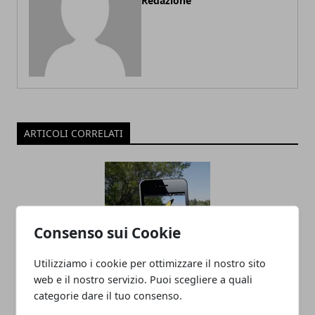
Redazione
ARTICOLI CORRELATI
Consenso sui Cookie
Utilizziamo i cookie per ottimizzare il nostro sito
web e il nostro servizio. Puoi scegliere a quali
Pokemon Go: in arrivo la funzione
categorie dare il tuo consenso.
Pokemon Dintorni