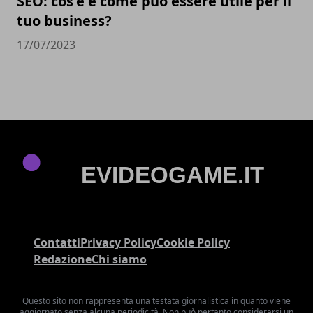
SEO: cos'è e come può essere utile per il
tuo business?
17/07/2023
Contatti
Privacy Policy
Cookie Policy
Redazione
Chi siamo
Questo sito non rappresenta una testata giornalistica in quanto viene
aggiornato senza alcuna periodicità. Non può pertanto considerarsi un