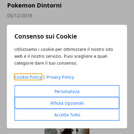
Pokemon Dintorni
05/12/2016
Consenso sui Cookie
Utilizziamo i cookie per ottimizzare il nostro sito
web e il nostro servizio. Puoi scegliere a quali
categorie dare il tuo consenso.
Cookie Policy
|
Privacy Policy
Projects Cars: degno rivale di Assetto
Corsa
Personalizza
05/12/2016
Rifiuta Opzionali
Accetta Tutto