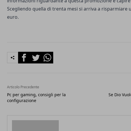
informazioni riguardante a questa promozione e capire c
Scegliendo quella di trenta mesi si arriva a risparmiare 
euro.
Facebook
Twitter
Whatsapp
Articolo Precedente
Pc per gaming, consigli per la
Se Dio Vuo
configurazione