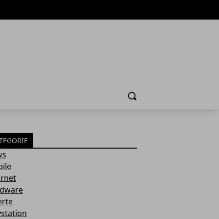
Cerca
TEGORIE
ws
ile
ernet
dware
erte
ystation