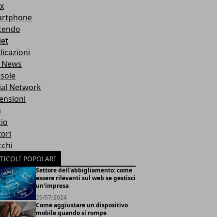
x
rtphone
tendo
let
licazioni
 News
sole
ial Network
ensioni
m
cio
ori
cchi
TICOLI POPOLARI
Settore dell'abbigliamento: come
essere rilevanti sul web se gestisci
un'impresa
29/07/2024
Come aggiustare un dispositivo
mobile quando si rompe