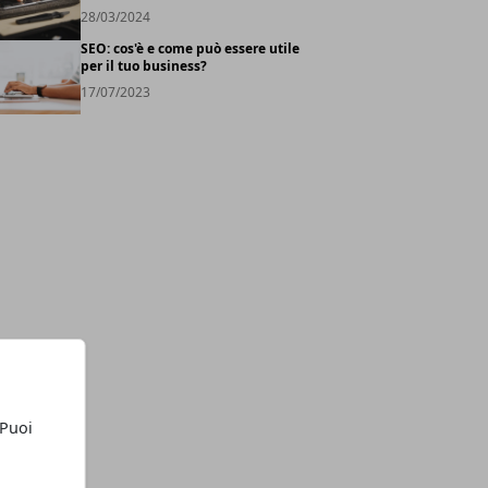
28/03/2024
SEO: cos'è e come può essere utile
per il tuo business?
17/07/2023
 Puoi