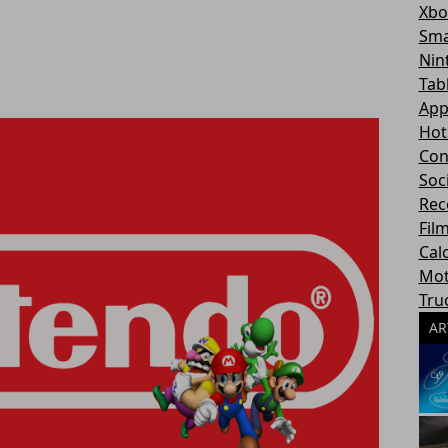
Xbo
Sma
Nin
Tab
App
Hot
Con
Soc
Rec
Fil
Cal
Mot
Tru
AR