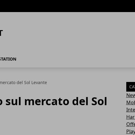
STATION
 mercato del Sol Levante
CA
Ne
o sul mercato del Sol
Mob
Int
Har
Off
Pla