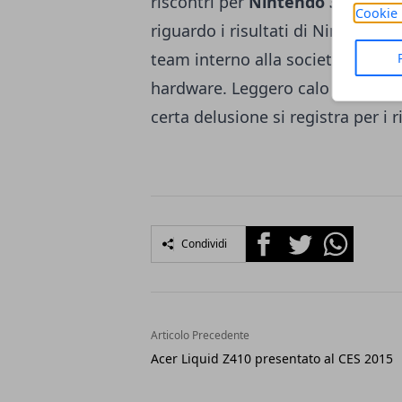
riscontri per
Nintendo 3DS
con l
Cookie 
riguardo i risultati di Nintendo
S
team interno alla società sta la
hardware. Leggero calo anche per
certa delusione si registra per i r
Facebook
Twitter
Whatsapp
Condividi
Articolo Precedente
Acer Liquid Z410 presentato al CES 2015