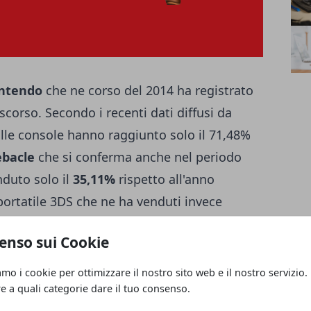
ntendo
che ne corso del 2014 ha registrato
scorso. Secondo i recenti dati diffusi da
alle console hanno raggiunto solo il 71,48%
ebacle
che si conferma anche nel periodo
nduto solo il
35,11%
rispetto all'anno
ortatile 3DS che ne ha venduti invece
enso sui Cookie
peri videogiochi dedicati a
Wii U
che
amo i cookie per ottimizzare il nostro sito web e il nostro servizio.
re a quali categorie dare il tuo consenso.
al 2013, mentre ottimi sono stati i