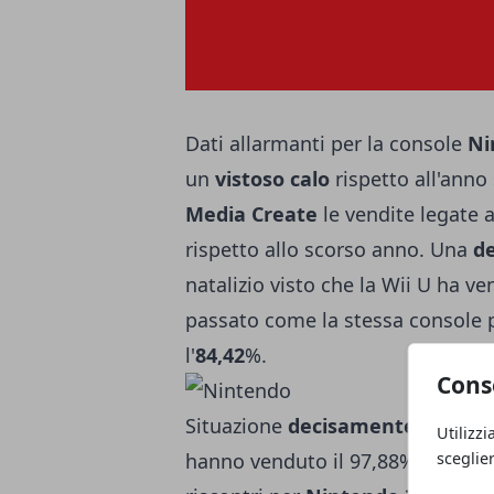
Dati allarmanti per la console
Ni
un
vistoso calo
rispetto all'anno 
Media Create
le vendite legate 
rispetto allo scorso anno. Una
d
natalizio visto che la Wii U ha ve
passato come la stessa console p
l'
84,42
%.
Cons
Situazione
decisamente diversa
Utilizzi
sceglie
hanno venduto il 97,88% rispetto 