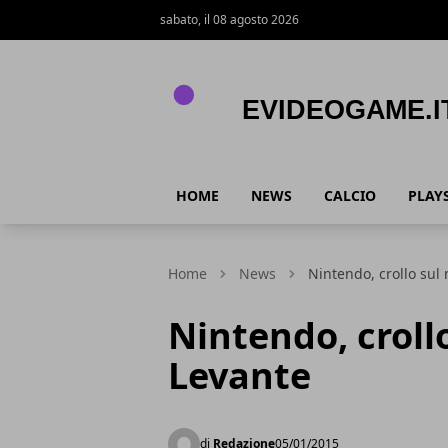
sabato, il 08 agosto 2026
eVideogame.it
HOME
NEWS
CALCIO
PLAY
Home
News
Nintendo, crollo sul
Nintendo, croll
Levante
di
Redazione
05/01/2015