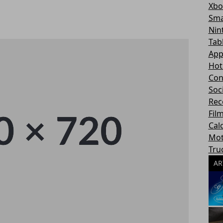
Xbo
Sma
Nin
Tab
App
Hot
Con
Soc
Rec
Fil
Cal
Mot
Tru
AR