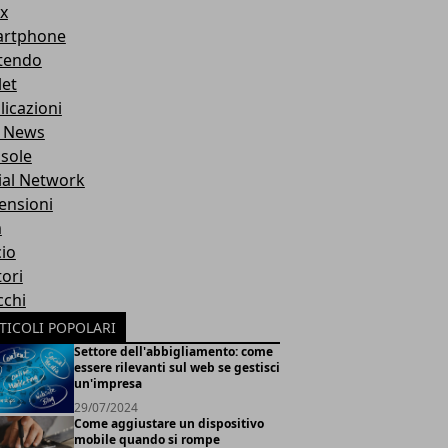
x
rtphone
tendo
let
licazioni
 News
sole
ial Network
ensioni
m
cio
ori
cchi
TICOLI POPOLARI
Settore dell'abbigliamento: come
essere rilevanti sul web se gestisci
un'impresa
29/07/2024
Come aggiustare un dispositivo
mobile quando si rompe