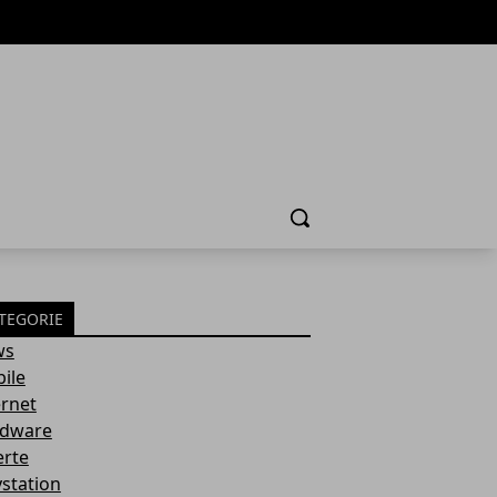
Cerca
TEGORIE
ws
ile
ernet
dware
erte
ystation