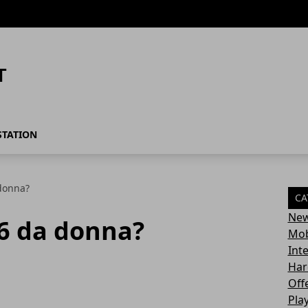
STATION
 donna?
CA
Ne
 6 da donna?
Mob
Int
Har
Off
Pla