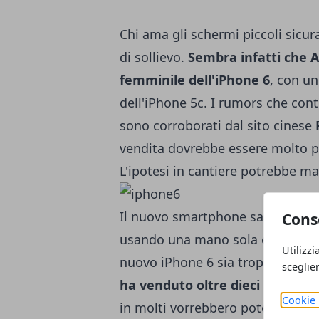
Chi ama gli schermi piccoli sicur
di sollievo.
Sembra infatti che 
femminile dell'iPhone 6
, con un
dell'iPhone 5c. I rumors che con
sono corroborati dal sito cinese
vendita dovrebbe essere molto più 
L'ipotesi in cantiere potrebbe ma
Il nuovo smartphone sarebbe esp
Cons
usando una mano sola e andrebbe i
Utilizzi
nuovo iPhone 6 sia troppo grande.
sceglie
ha venduto oltre dieci milioni 
Cookie 
in molti vorrebbero poterlo mett