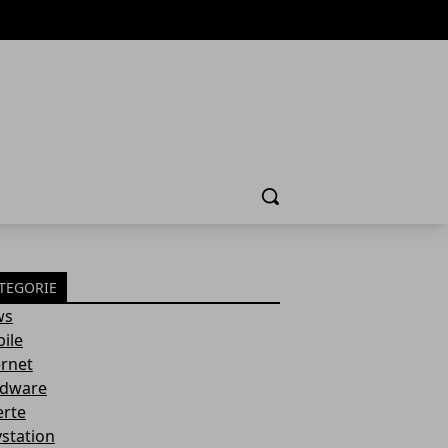
Cerca
TEGORIE
ws
ile
ernet
dware
erte
ystation