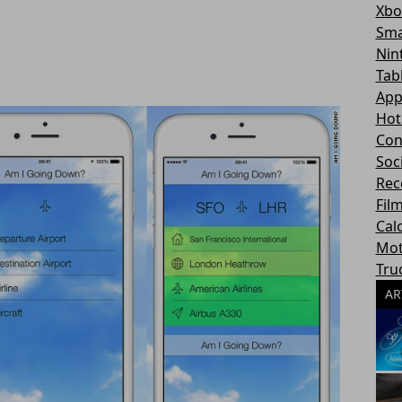
Xbo
Sma
Nin
Tab
App
Hot
Con
Soc
Rec
Fil
Cal
Mot
Tru
AR