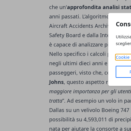
che un'
approfondita analisi stat
anni passati. L’algoritmo si basa, 
Cons
Aircraft Accidents Archives, dall
Safety Board e dalla Internationa
Utilizzi
sceglie
è capace di analizzare più di
diec
Nello specifico i calcoli prendon
Cookie 
negli ultimi dieci anni e che han
passeggeri, visto che, come spie
Johns
, questo aspetto rappresen
maggiore importanza per gli utenti
tratta
”. Ad esempio un volo in pa
Dallas su un velivolo Boeing 747
possibilità su 4,593,011 di precipi
nata per aiutare la consorte a su