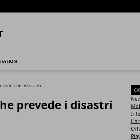
STATION
evede i disastri aerei
CA
Ne
che prevede i disastri
Mob
Int
Har
Off
Pla