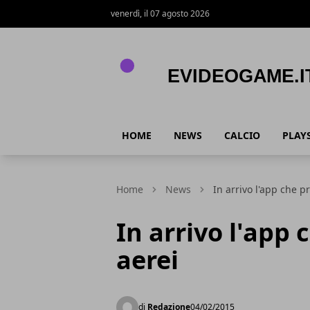
venerdì, il 07 agosto 2026
eVideogame.it
HOME
NEWS
CALCIO
PLAY
Home
News
In arrivo l'app che pr
In arrivo l'app 
aerei
di
Redazione
04/02/2015