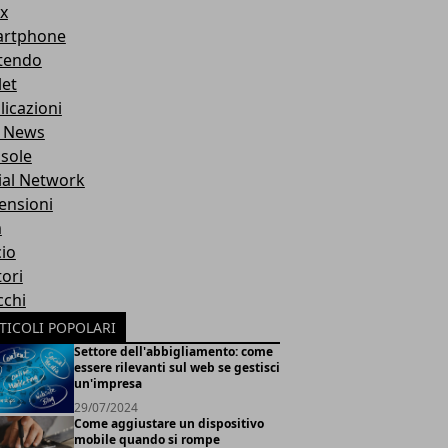
x
rtphone
tendo
let
licazioni
 News
sole
ial Network
ensioni
m
cio
ori
cchi
TICOLI POPOLARI
Settore dell'abbigliamento: come
essere rilevanti sul web se gestisci
un'impresa
29/07/2024
Come aggiustare un dispositivo
mobile quando si rompe