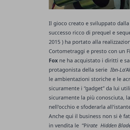
Il gioco creato e sviluppato dall
successo ricco di prequel e seque
2015 ) ha portato alla realizzaz
Cortometraggi e presto con un Fil
Fox
ne ha acquistato i diritti e 
protagonista della serie
Ibn-La'A
le ambientazioni storiche e le ac
sicuramente i “gadget” da lui uti
sicuramente la più conosciuta, la
nell'occhio e sfoderarla all'istan
Anche qui il business non si è fa
in vendita le “P
irate Hidden Blad