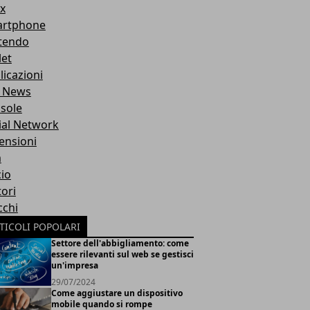
x
rtphone
tendo
let
licazioni
 News
sole
ial Network
ensioni
m
cio
ori
cchi
TICOLI POPOLARI
Settore dell'abbigliamento: come
essere rilevanti sul web se gestisci
un'impresa
29/07/2024
Come aggiustare un dispositivo
mobile quando si rompe