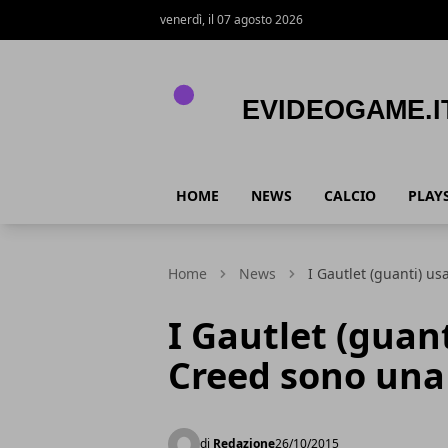
venerdì, il 07 agosto 2026
eVideogame.it
HOME
NEWS
CALCIO
PLAY
Home
News
I Gautlet (guanti) us
I Gautlet (guant
Creed sono una
di
Redazione
26/10/2015