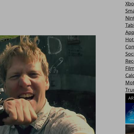
Xbo
Sma
Nin
Tab
App
Hot
Con
Soc
Rec
Fil
Cal
Mot
Tru
AR