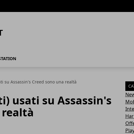
STATION
ati su Assassin's Creed sono una realtà
CA
Ne
i) usati su Assassin's
Mob
 realtà
Int
Har
Off
Pla