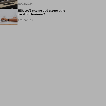
28/03/2024
SEO: cos'è e come può essere utile
per il tuo business?
17/07/2023