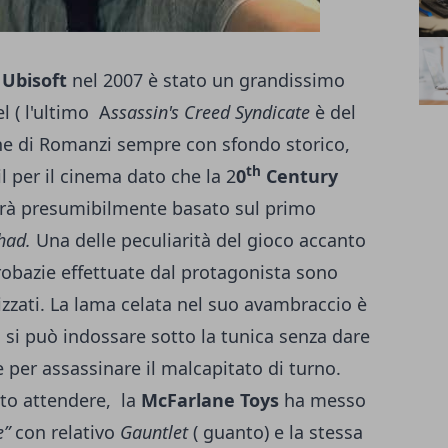
a
Ubisoft
nel 2007 è stato un grandissimo
l ( l'ultimo A
ssassin's Creed Syndicate
è del
ione di Romanzi sempre con sfondo storico,
th
 per il cinema dato che la 2
0
Century
sarà presumibilmente basato sul primo
had.
Una delle peculiarità del gioco accanto
robazie effettuate dal protagonista sono
lizzati. La lama celata nel suo avambraccio è
 si può indossare sotto la tunica senza dare
te per assassinare il malcapitato di turno.
tto attendere, la
McFarlane Toys
ha messo
e”
con relativo
Gauntlet
( guanto) e la stessa