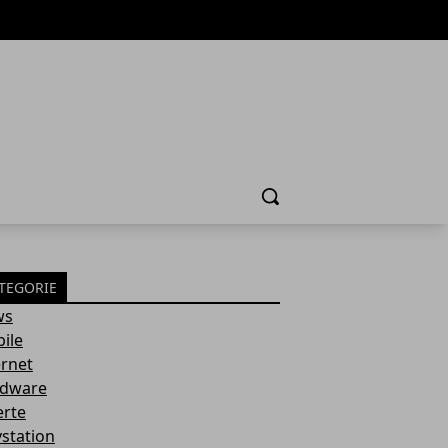
Cerca
TEGORIE
ws
ile
ernet
dware
erte
ystation