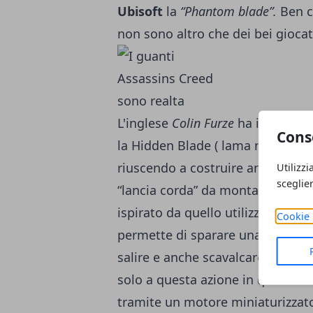
Ubisoft
la
“Phantom blade”.
Ben co
non sono altro che dei bei giocat
L'inglese
Colin Furze
ha invece dec
Cons
la Hidden Blade ( lama nascosta)
riuscendo a costruire anche l'altr
Utilizzi
sceglie
“lancia corda” da montare sull'a
ispirato da quello utilizzato da
B
Cookie 
permette di sparare una corda a 
salire e anche scavalcare struttur
solo a questa azione in quanto r
tramite un motore miniaturizzato a