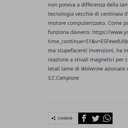
non poteva a differenza della la
tecnologia vecchie di centinaia d
motore computerizzato. Come pote
funziona davvero: https://www.
time_continue=51&v=ESFewdU0
ma stupefacenti invenzioni, ha inv
reazione a stivali magnetici per
letali lame di
Wolverine
azionate 
S.C.Campione
Facebook
Twitter
Whatsapp
Condividi