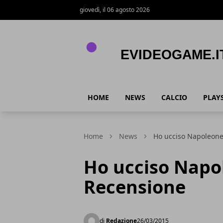
giovedì, il 06 agosto 2026
eVideogame.it
HOME
NEWS
CALCIO
PLAY
Home
News
Ho ucciso Napoleon
Ho ucciso Napo
Recensione
di
Redazione
26/03/2015