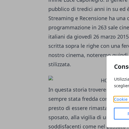
pubblico di tredici anni in su ed 
Streaming e Recensione ha una du
programmazione in 263 sale cine
italiani da giovedì 26 marzo 20
scritta sopra le righe con una fe
nostro cinema, noteremo quindi
stilizzata.
Cons
Utilizzi
sceglie
In questa storia troveremo una d
sempre stata fredda con tutti (c
Cookie 
presto di essere rimasta in cint
sposato, alla vigilia di una promo
soddisfacenti come nel passato i