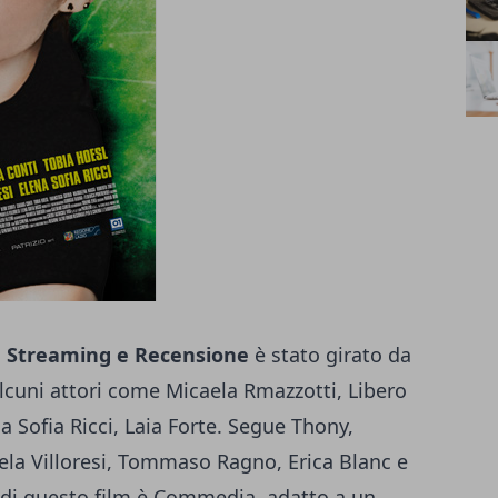
 Streaming e Recensione
è stato girato da
lcuni attori come Micaela Rmazzotti, Libero
a Sofia Ricci, Laia Forte. Segue Thony,
la Villoresi, Tommaso Ragno, Erica Blanc e
 di questo film è Commedia, adatto a un