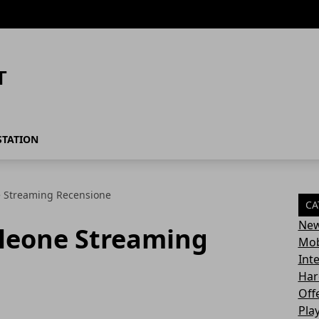
STATION
e Streaming Recensione
CA
Ne
leone Streaming
Mob
Int
Har
Off
Pla