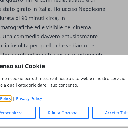
è stato girato in Italia. Ho ucciso Napoleone
rata di 90 minuti circa, in
matografiche ed è visibile nei cinema
15. Una commedia davvero entusiasmante
rocia insolita per quello che vediamo nel
 che è profondamente cinisce e fortemente
enso sui Cookie
amo i cookie per ottimizzare il nostro sito web e il nostro servizio.
re a quali categorie dare il tuo consenso.
onna dal nome di Anita che nella sua vita è
ome un sofficino surgelato). Scoprirà ben
Policy
|
Privacy Policy
a dal suo collega Paride dove è un uomo
Personalizza
Rifiuta Opzionali
Accetta Tut
zione. Non riuscirà più a ottenere risultati
n azienda e anche la relazione con Paride