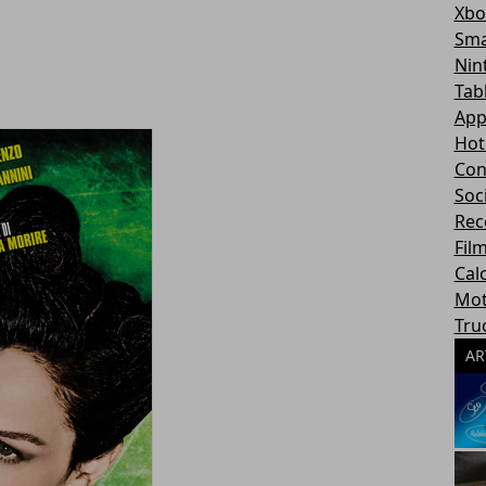
Xbo
Sma
Nin
Tab
App
Hot
Con
Soc
Rec
Fil
Cal
Mot
Tru
AR