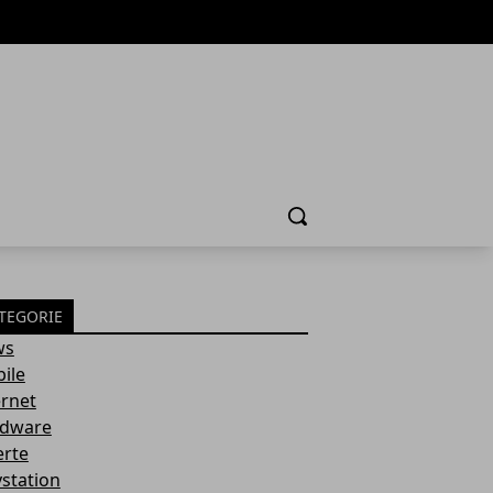
Cerca
TEGORIE
ws
ile
ernet
dware
erte
ystation