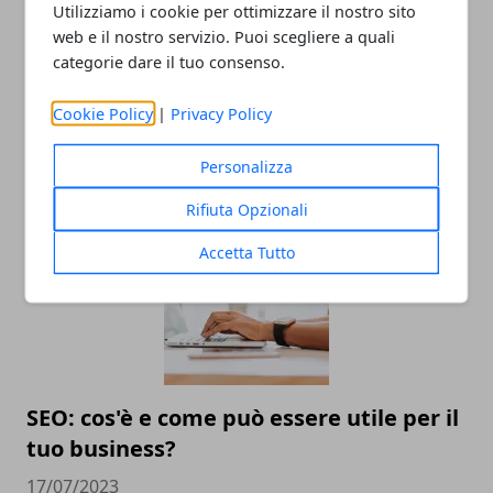
Utilizziamo i cookie per ottimizzare il nostro sito
web e il nostro servizio. Puoi scegliere a quali
categorie dare il tuo consenso.
Settore dell'abbigliamento: come
essere rilevanti sul web se gestisci
Cookie Policy
|
Privacy Policy
un'impresa
Personalizza
29/07/2024
Rifiuta Opzionali
Accetta Tutto
SEO: cos'è e come può essere utile per il
tuo business?
17/07/2023