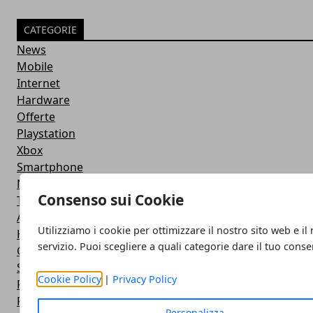
CATEGORIE
News
Mobile
Internet
Hardware
Offerte
Playstation
Xbox
Smartphone
Nintendo
Consenso sui Cookie
Tablet
Applicazioni
Utilizziamo i cookie per ottimizzare il nostro sito web e il
Hot News
servizio. Puoi scegliere a quali categorie dare il tuo cons
Console
Social Network
Cookie Policy
|
Privacy Policy
Recensioni
Film
Personalizza