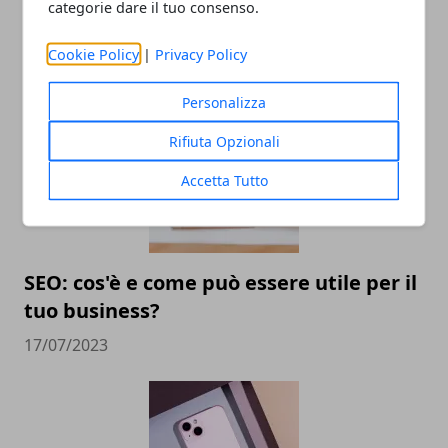
essere rilevanti sul web se gestisci
categorie dare il tuo consenso.
un'impresa
Cookie Policy
|
Privacy Policy
29/07/2024
Personalizza
Rifiuta Opzionali
Accetta Tutto
SEO: cos'è e come può essere utile per il
tuo business?
17/07/2023