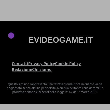
Contatti
Privacy Policy
Cookie Policy
Redazione
Chi siamo
Questo sito non rappresenta una testata giornalistica in quanto viene
aggiornato senza alcuna periodicità. Non può pertanto considerarsi un
prodotto editoriale ai sensi della legge n° 62 del 7 marzo 2001.