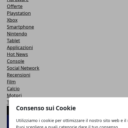
Offerte
Playstation
Xbox
Smartphone
Nintendo
Tablet
Applicazioni
Hot News
Console
Social Network
Recensioni
Film
Calcio
Motori
Trucchi
Consenso sui Cookie
ARTICOLI POPOLARI
Utilizziamo i cookie per ottimizzare il nostro sito web e il
Puoi scegliere a quali categorie dare il tuo consenso.