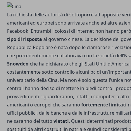
La richiesta delle autorità di sottoporre ad apposite veri
americani ed europei sono arrivate anche ad altre azie
Facebook. Entrambi i colossi di internet non hanno per
tipo di risposta
al governo cinese. La decisione del gove
Repubblica Popolare è nata dopo le clamorose rivelazion
che precedentemente collaborava con la società dell’N
Snowden
che ha dichiarato che gli Stati Uniti d'Americ
costantemente sotto controllo alcuni pc di un'important
universitario della Cina. Ma non è solo questa l'unica nov
centrali hanno deciso di mettere in piedi contro i prodot
provvedimenti riguarderanno, infatti, i computer o altri 
americani o europei che saranno
fortemente limitati
n
uffici pubblici, dalle banche e dalle infrastrutture milita
ne saranno del tutto
vietati
. Questi determinati prodott
sostituiti da altri costruiti in patria e quindi considerati p