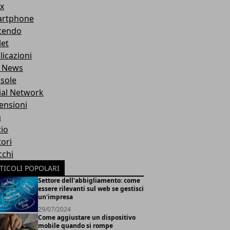
x
rtphone
tendo
let
licazioni
 News
sole
ial Network
ensioni
m
cio
ori
cchi
TICOLI POPOLARI
Settore dell'abbigliamento: come
essere rilevanti sul web se gestisci
un'impresa
29/07/2024
Come aggiustare un dispositivo
mobile quando si rompe