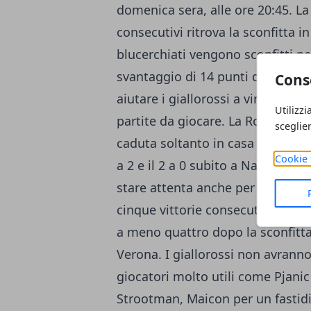
domenica sera, alle ore 20:45.
La
consecutivi ritrova la sconfitta i
blucerchiati vengono sconfitti n
svantaggio di 14 punti dalla cap
Cons
aiutare i giallorossi a vincere l
Utilizzi
partite da giocare. La Roma non 
sceglie
caduta soltanto in casa della ro
Cookie 
a 2 e il 2 a 0 subito a Napoli. Or
stare attenta anche per il second
cinque vittorie consecutive e a
a meno quattro dopo la sconfitta
Verona. I giallorossi non avrann
giocatori molto utili come Pjanic 
Strootman, Maicon per un fastid