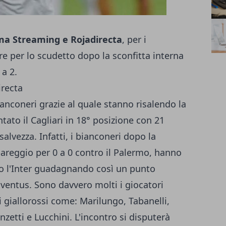
a Streaming e Rojadirecta
, per i
are per lo scudetto dopo la sconfitta interna
 a 2.
nconeri grazie al quale stanno risalendo la
tato il Cagliari in 18° posizione con 21
alvezza. Infatti, i bianconeri dopo la
 pareggio per 0 a 0 contro il Palermo, hanno
ro l'Inter guadagnando così un punto
uventus. Sono davvero molti i giocatori
i giallorossi come: Marilungo, Tabanelli,
zetti e Lucchini. L'incontro si disputerà