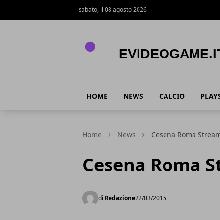
sabato, il 08 agosto 2026
eVideogame.it
HOME
NEWS
CALCIO
PLAY
Home
News
Cesena Roma Stream
Cesena Roma St
di
Redazione
22/03/2015