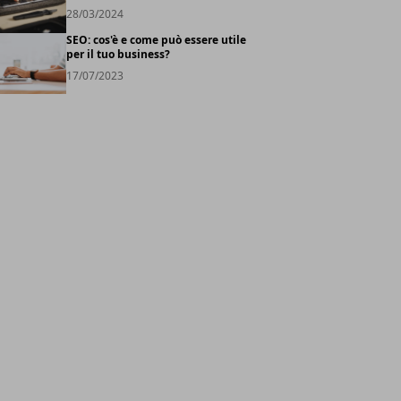
28/03/2024
SEO: cos'è e come può essere utile
per il tuo business?
17/07/2023