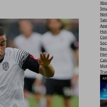
Xbo
Sma
Nin
Tab
App
Hot
Con
Soc
Rec
Fil
Cal
Mot
Tru
AR