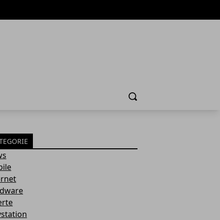
Cerca
TEGORIE
ws
ile
ernet
dware
erte
ystation