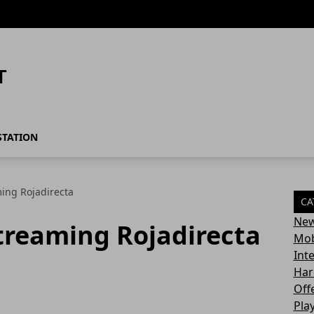
STATION
ing Rojadirecta
CA
Ne
reaming Rojadirecta
Mob
Int
Har
Off
Pla