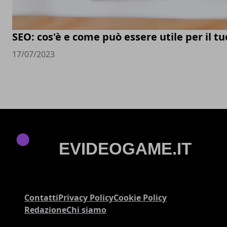
SEO: cos'è e come può essere utile per il t
17/07/2023
Contatti
Privacy Policy
Cookie Policy
Redazione
Chi siamo