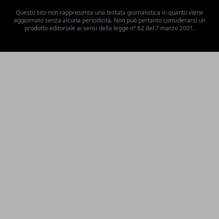
Questo sito non rappresenta una testata giornalistica in quanto viene
aggiornato senza alcuna periodicità. Non può pertanto considerarsi un
prodotto editoriale ai sensi della legge n° 62 del 7 marzo 2001.