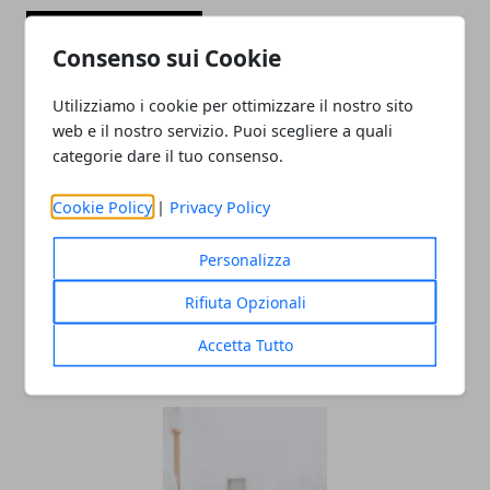
ARTICOLI CORRELATI
Consenso sui Cookie
Utilizziamo i cookie per ottimizzare il nostro sito
web e il nostro servizio. Puoi scegliere a quali
categorie dare il tuo consenso.
Cookie Policy
|
Privacy Policy
Personalizza
Settore dell'abbigliamento: come
essere rilevanti sul web se gestisci
Rifiuta Opzionali
un'impresa
Accetta Tutto
29/07/2024