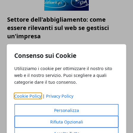
Settore dell'abbigliamento: come
essere rilevanti sul web se gestisci
un'impresa
29/07/2024
Consenso sui Cookie
Utilizziamo i cookie per ottimizzare il nostro sito
web e il nostro servizio. Puoi scegliere a quali
categorie dare il tuo consenso.
Cookie Policy
|
Privacy Policy
SEO: cos'è e come può essere utile per il
Personalizza
tuo business?
Rifiuta Opzionali
17/07/2023