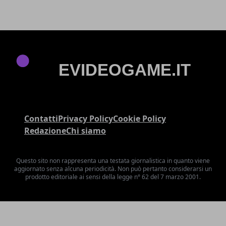
Contatti
Privacy Policy
Cookie Policy
Redazione
Chi siamo
Questo sito non rappresenta una testata giornalistica in quanto viene
aggiornato senza alcuna periodicità. Non può pertanto considerarsi un
prodotto editoriale ai sensi della legge n° 62 del 7 marzo 2001.