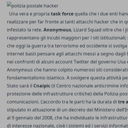
Una vera e propria
task force
quella che i due enti han
realizzare per far fronte ai tanti attacchi hacker che in
infestato la rete.
Anonymous
, Lizard Squad oltre che i ji
rappresentano gli incubi maggiori per i siti istituzionali;
che oggi la guerra tra terrorismo ed occidente si svolga
internet basti pensare agli attacchi messi a segno dagli 
nei confronti di alcuni account Twitter del governo Usa o
Anonymous che hanno colpito numerosi siti considerati v
fondamentalismo islamico.
A svolgere questa attività per
Stato sarà il
Cnaipic
(il Centro nazionale anticrimine inf
protezione delle infrastrutture critiche) della Polizia pos
comunicazioni. L’accordo tra le parti ha la durata di
tre 
stipulato in attuazione di un decreto del Ministero dell’I
al 9 gennaio del 2008, che ha individuato le infrastruttu
di interesse nazionale, cioè i sistemi ed i servizi informatic