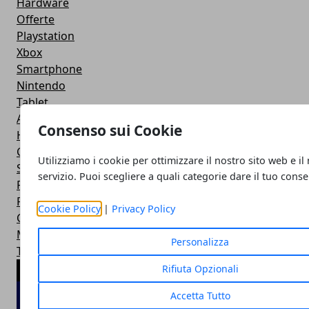
Hardware
Offerte
Playstation
Xbox
Smartphone
Nintendo
Tablet
Applicazioni
Consenso sui Cookie
Hot News
Console
Utilizziamo i cookie per ottimizzare il nostro sito web e il
Social Network
servizio. Puoi scegliere a quali categorie dare il tuo cons
Recensioni
Film
Cookie Policy
|
Privacy Policy
Calcio
Motori
Personalizza
Trucchi
Rifiuta Opzionali
ARTICOLI POPOLARI
Accetta Tutto