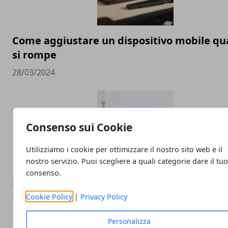
Come aggiustare un dispositivo mobile q
si rompe
28/03/2024
Consenso sui Cookie
Utilizziamo i cookie per ottimizzare il nostro sito web e il
nostro servizio. Puoi scegliere a quali categorie dare il tu
consenso.
SEO: cos'è e come può essere utile per il tu
business?
Cookie Policy
|
Privacy Policy
17/07/2023
Personalizza