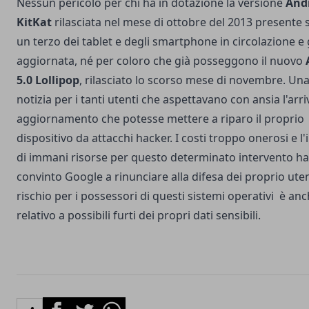
Nessun pericolo per chi ha in dotazione la versione
Andr
KitKat
rilasciata nel mese di ottobre del 2013 presente s
un terzo dei tablet e degli smartphone in circolazione e 
aggiornata, né per coloro che già posseggono il nuovo
5.0 Lollipop
, rilasciato lo scorso mese di novembre. Un
notizia per i tanti utenti che aspettavano con ansia l'arri
aggiornamento che potesse mettere a riparo il proprio
dispositivo da attacchi hacker. I costi troppo onerosi e l
di immani risorse per questo determinato intervento h
convinto Google a rinunciare alla difesa dei proprio utent
rischio per i possessori di questi sistemi operativi è an
relativo a possibili furti dei propri dati sensibili.
Facebook
Twitter
Whatsapp