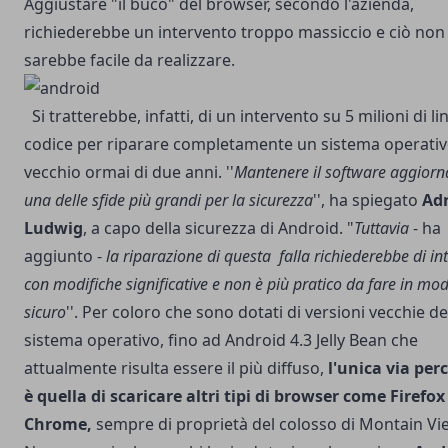
Aggiustare "il buco" del browser, secondo l'azienda,
richiederebbe un intervento troppo massiccio e ciò non
sarebbe facile da realizzare.
Si tratterebbe, infatti, di un intervento su 5 milioni di li
codice per riparare completamente un sistema operati
vecchio ormai di due anni. ''
Mantenere il software aggiorn
una delle sfide più grandi per la sicurezza
'', ha spiegato
Adr
Ludwig
, a capo della sicurezza di Android. "
Tuttavia
- ha
aggiunto -
la riparazione di questa falla richiederebbe di in
con modifiche significative e non è più pratico da fare in mo
sicuro
''. Per coloro che sono dotati di versioni vecchie de
sistema operativo, fino ad Android 4.3 Jelly Bean che
attualmente risulta essere il più diffuso,
l'unica via perc
è quella di scaricare altri tipi di browser come Firefox
Chrome,
sempre di proprietà del colosso di Montain Vi