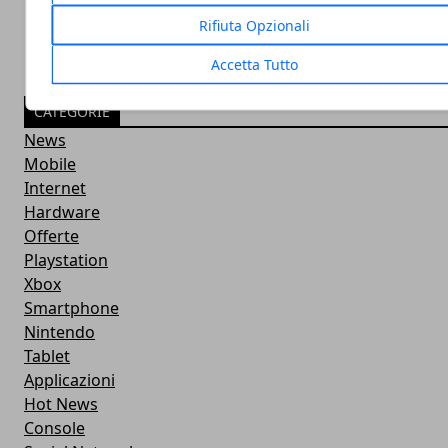
Rifiuta Opzionali
Accetta Tutto
CATEGORIE
News
Mobile
Internet
Hardware
Offerte
Playstation
Xbox
Smartphone
Nintendo
Tablet
Applicazioni
Hot News
Console